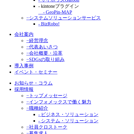
- kintoneプラグイン
- GeoPin-MAP
−システムソリューションサービス
- BizRobo!
会社案内
−経営理念
−代表あいさつ
−会社概要・沿革
−SDGsの取り組み
導入事例
イベント・セミナー
お知らせ・コラム
採用情報
−トップメッセージ
−インフォメックスで働く魅力
−職種紹介
- ビジネス・ソリューション
- システム・ソリューション
−社員クロストーク
−募集求人