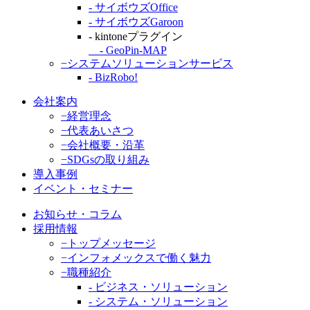
- サイボウズOffice
- サイボウズGaroon
- kintoneプラグイン
- GeoPin-MAP
−システムソリューションサービス
- BizRobo!
会社案内
−経営理念
−代表あいさつ
−会社概要・沿革
−SDGsの取り組み
導入事例
イベント・セミナー
お知らせ・コラム
採用情報
−トップメッセージ
−インフォメックスで働く魅力
−職種紹介
- ビジネス・ソリューション
- システム・ソリューション